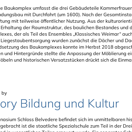
te Baukomplex umfasst die drei Gebäudeteile Kammerfraue
ndungsbau mit Durchfahrt (um 1600). Nach der Gesamtinst
iftung mit teilweise öffentlicher Nutzung. Aus der kulturorien
Erhaltung der Raumstruktur, des baulichen Bestandes und 
xes, der als Teil des Ensembles „Klassisches Weimar“ auch
 Liegestaubentsorgung wurden zunächst die Dächer und Dac
setzung des Baukomplexes konnte im Herbst 2018 abgeschl
n und Hintergründe stellte die Anpassung der Möblierung e
Möbeln und historischen Versatzstücken drückt sich die Einmal
8
by
ory Bildung und Kultur
asium Schloss Belvedere befindet sich im unmittelbaren his
ebracht ist die staatliche Spezialschule zum Teil in der Dre