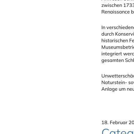
zwischen 1733
Renaissance b
In verschiede
durch Konservi
historischen 
Museumsbetrieb
integriert wer
gesamten Schl
Unwetterschäd
Naturstein- so
Anlage um neu
18. Februar 2
Categ