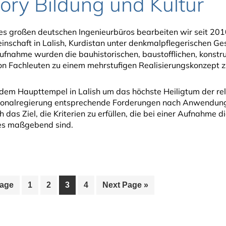
ory Bildung und Kultur
es großen deutschen Ingenieurbüros bearbeiten wir seit 20
schaft in Lalish, Kurdistan unter denkmalpflegerischen Ges
ufnahme wurden die bauhistorischen, baustofflichen, konstruk
n Fachleuten zu einem mehrstufigen Realisierungskonzept
 dem Haupttempel in Lalish um das höchste Heiligtum der rel
ionalregierung entsprechende Forderungen nach Anwendung 
 das Ziel, die Kriterien zu erfüllen, die bei einer Aufnahme d
es maßgebend sind.
Seite
Seite
Seite
Seite
Go
Page
1
2
3
4
Next Page »
to