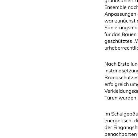
grundsaniert u
Ensemble nach
Anpassungen a
war zunächst a
Sanierungsmaßn
für das Bauen 
geschütztes „
urheberrechtli
Nach Erstellu
Instandsetzun
Brandschutzes
erfolgreich u
Verkleidungsar
Türen wurden 
Im Schulgebäud
energetisch-kl
der Eingangsha
benachbarten 