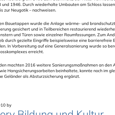
 und 1946. Durch wiederholte Umbauten am Schloss lassen si
is zur Neugotik – nachweisen.
nen Bauetappen wurde die Anlage wärme- und brandschutzt
erung gesichert und in Teilbereichen restaurierend wiederher
Fenstern und Türen sowie einzelner Raumfassungen. Zum And
 durch gezielte Eingriffe beispielsweise eine barrierefrei
den. In Vorbereitung auf eine Generalsanierung wurde so be
osskomplexes erreicht.
en machten 2016 weitere Sanierungsmaßnahmen an den Außen
wie Hangsicherungsarbeiten beinhaltete, konnte noch im gle
e Geländer als Absturzsicherung ergänzt.
010
by
ory Bildung und Kultur