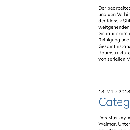
Der bearbeite
und den Verbi
der Klassik St
weitgehenden 
Gebäudekomple
Reinigung und
Gesamtinstand
Raumstrukture
von seriellen 
18. März 201
Categ
Das Musikgymn
Weimar. Unterg