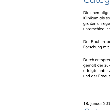
Die ehemalige 
Klinikum als s
großen unrege
unterschiedlic
Der Bauherr be
Forschung mit
Durch entspre
gemäß der zuk
erfolgte unte
und der Erneu
18. Januar 20