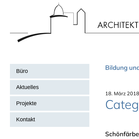
Zur
Skip
Zur
Hauptnavigation
to
Hauptsidebar
springen
main
springen
content
Haupt-
Bildung und
Büro
Sidebar
Aktuelles
18. März 201
Categ
Projekte
Kontakt
Schönfärb