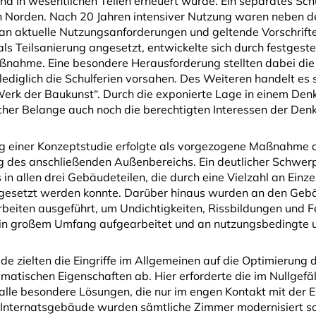
nd in wesentlichen Teilen erneuert wurde. Ein separates Sc
 Norden. Nach 20 Jahren intensiver Nutzung waren neben d
n aktuelle Nutzungsanforderungen und geltende Vorschrift
ls Teilsanierung angesetzt, entwickelte sich durch festgest
ahme. Eine besondere Herausforderung stellten dabei die n
lediglich die Schulferien vorsahen. Des Weiteren handelt es
Werk der Baukunst“. Durch die exponierte Lage in einem D
cher Belange auch noch die berechtigten Interessen der Den
ng einer Konzeptstudie erfolgte als vorgezogene Maßnahme
g des anschließenden Außenbereichs. Ein deutlicher Schwerp
 in allen drei Gebäudeteilen, die durch eine Vielzahl an 
mgesetzt werden konnte. Darüber hinaus wurden an den Geb
beiten ausgeführt, um Undichtigkeiten, Rissbildungen und F
in großem Umfang aufgearbeitet und an nutzungsbedingte 
e zielten die Eingriffe im Allgemeinen auf die Optimierun
imatischen Eigenschaften ab. Hier erforderte die im Nullgef
lle besondere Lösungen, die nur im engen Kontakt mit der E
Internatsgebäude wurden sämtliche Zimmer modernisiert sow