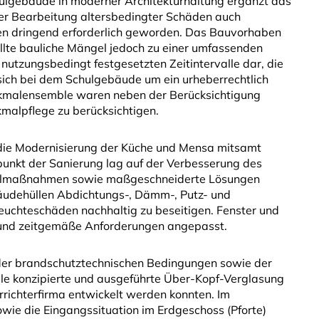
hulgebäude in moderner Architekturhaltung ergänzt das
er Bearbeitung altersbedingter Schäden auch
en dringend erforderlich geworden. Das Bauvorhaben
ellte bauliche Mängel jedoch zu einer umfassenden
utzungsbedingt festgesetzten Zeitintervalle dar, die
 sich bei dem Schulgebäude um ein urheberrechtlich
enkmalensemble waren neben der Berücksichtigung
kmalpflege zu berücksichtigen.
 die Modernisierung der Küche und Mensa mitsamt
unkt der Sanierung lag auf der Verbesserung des
Einzelmaßnahmen sowie maßgeschneiderte Lösungen
äudehüllen Abdichtungs-, Dämm-, Putz- und
euchteschäden nachhaltig zu beseitigen. Fenster und
und zeitgemäße Anforderungen angepasst.
g der brandschutztechnischen Bedingungen sowie der
älle konzipierte und ausgeführte Über-Kopf-Verglasung
rrichterfirma entwickelt werden konnten. Im
ie die Eingangssituation im Erdgeschoss (Pforte)