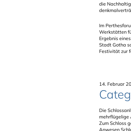
die Nachhalti
denkmalverträg
Im Perthesfor
Werkstätten f
Ergebnis eines
Stadt Gotha s
Festivität zu
14. Februar 2
Categ
Die Schlossanl
mehrflügelige
Zum Schloss g
Anwesen Schlo