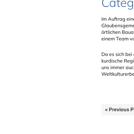
Categ
Im Auftrag ein
Glaubensgemein
örtlichen Baua
einem Team vo
Da es sich bei
kurdische Reg
uns immer auch
Weltkulturerb
Go
«
Previous 
to