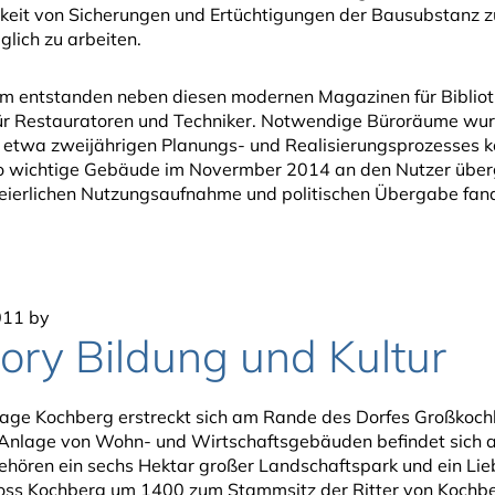
gkeit von Sicherungen und Ertüchtigungen der Bausubstanz 
lich zu arbeiten.
um entstanden neben diesen modernen Magazinen für Bibliot
ür Restauratoren und Techniker. Notwendige Büroräume wurde
 etwa zweijährigen Planungs- und Realisierungsprozesses k
o wichtige Gebäude im Novermber 2014 an den Nutzer überg
r feierlichen Nutzungsaufnahme und politischen Übergabe fa
011
by
ory Bildung und Kultur
age Kochberg erstreckt sich am Rande des Dorfes Großkochb
 Anlage von Wohn- und Wirtschaftsgebäuden befindet sich 
ehören ein sechs Hektar großer Landschaftspark und ein Li
ss Kochberg um 1400 zum Stammsitz der Ritter von Kochberg